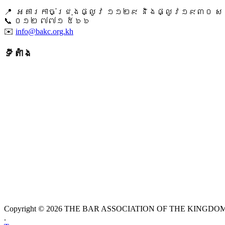
📍 អគារកាច់ជ្រុងផ្លូវ ១១២៩ និងផ្លូវ១៩៣០ សង្ក
📞 ​០១២ ៧៧១ ៥៦៦
✉️
info@bakc.org.kh
ទីតាំង
Copyright © 2026 THE BAR ASSOCIATION OF THE KINGDOM O
.