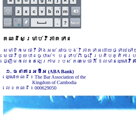
គណនីសម្រាប់វិភាគទាន
សមាជិកមេធាវីទាំងអស់ អាចបង់វិភាគទាន ដោយផ្ទាល់ ទ
មេធាវីឲ្យបានច្បាស់។ បន្ទាប់ពី ធ្វើប្រតិបត្តិការ
ផ្ញើមកលេខតេឡេក្រាមរបស់ គណៈមេធាវី ដែលមានឈ្មោះ
វិ
១. ធនាគារអេប៊ីអេ (ABA Bank)
ឈ្មោះគណនី ៖ The Bar Association of the
Kingdom of Cambodia
លេខគណនី ៖ 000629050