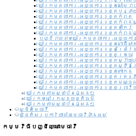
ចៅក្រមតុលាការ-អយ្យការ​ក្រុងព្រះសី
ចៅក្រមតុលាការ-អយ្យការខេត្តសៀមរា
ចៅក្រមតុលាការ-អយ្យការខេត្តបន្ទា
ចៅក្រមតុលាការ-អយ្យការខេត្តកំពត
ចៅក្រមតុលាការ-អយ្យការខេត្តកំពង់ស
ចៅក្រមតុលាការ-អយ្យការខេត្តតាកែវ
ចៅក្រមតុលាការ-អយ្យការខេត្តកំពង់ឆ្
បញ្ជីរាយនាមចៅក្រមតុលាការ-អយ្យការ
ចៅក្រមតុលាការ-អយ្យការខេត្តពោធិ៍សាត
ចៅក្រមតុលាការ-អយ្យការខេត្តព្រៃវែ
ចៅក្រមតុលាការ-អយ្យការខេត្តក្រចេះ
ចៅក្រមតុលាការ-អយ្យការខេត្តស្វាយ
ចៅក្រមតុលាការ-អយ្យការខេត្តស្ទឹងត
ចៅក្រមតុលាការ-អយ្យការខេត្តកោះកុង
ចៅក្រមតុលាការ-អយ្យការខេត្តរតនគ
ចៅក្រមតុលាការ-អយ្យការខេត្តមណ្ឌល
ចៅក្រមតុលាការ-អយ្យការខេត្តព្រះវិហ
ចៅក្រមតាមស្ថាប័នផ្សេងៗ
ចៅក្រមនៅក្រសួងយុត្តិធម៌
ចៅក្រមតាមស្ថាប័នផ្សេងៗ
ស្ថិតិមេធាវី
សិ្ថតិសរុបការិយាល័យមេធាវីទាំងអស់​
កម្មវិធីបញ្ជីឈ្មោះមេធាវី