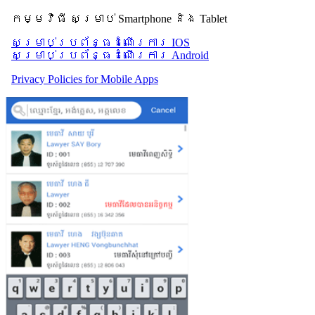
កម្មវិធី សម្រាប់ Smartphone និង Tablet
សម្រាប់​ប្រព័ន្ធដំណើរការ IOS
សម្រាប់​ប្រព័ន្ធដំណើរការ Android
Privacy Policies for Mobile Apps