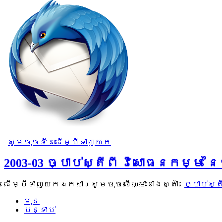
សូមចុចទីនេះដើម្បីទាញយក
2003-03 ច្បាប់ស្តីពី វិសោធនកម្ម ន
ដើម្បីទាញយកឯកសារសូមចុចលើឈ្មោះខាងស្តាំ៖
ច្បាប់ស្
មុន
បន្ទាប់