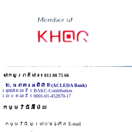
សាកសួរពត៌មាន៖ 011 88 75 66
២. ធនាគារអេស៊ីលីដា (ACLEDA Bank)
ឈ្មោះគណនី ៖ BAKC-Contribution
លេខគណនី ៖ 0001-01-452870-17
កម្មវិធីអ៊ីម៉ែល
កម្មវិធី សម្រាប់បង្កើត E-mail