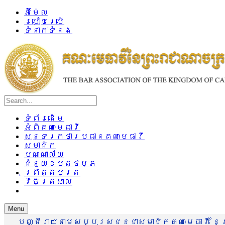
អ៊ីម៉ែល
របៀបប្រើ
ទំនាក់ទំនង
ទំព័រដើម
អំពីគណៈមេធាវី
សុន្ទរកថាប្រធានគណៈមេធាវី
សមាជិក
បណ្ណាល័យ
ជំនួយឧបត្ថម្ភ
ព្រឹត្តិបត្រ
វិចិត្រសាល
Menu
បញ្ជីរាយនាមសប្បុរសជនជាសមាជិកគណៈមេធាវី នៃព្