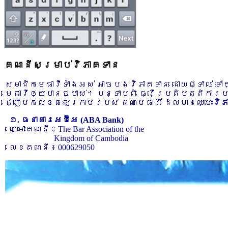
គណនីសម្រាប់វិភាគទាន
សមាជិកមេធាវីទាំងអស់ អាចបង់វិភាគទាន ដោយផ្ទាល់ ទ
មេធាវីឲ្យបានច្បាស់។ បន្ទាប់ពី ធ្វើប្រតិបត្តិការ
ផ្ញើមកលេខតេឡេក្រាមរបស់ គណៈមេធាវី ដែលមានឈ្មោះ
វិ
១. ធនាគារអេប៊ីអេ (ABA Bank)
ឈ្មោះគណនី ៖ The Bar Association of the
Kingdom of Cambodia
លេខគណនី ៖ 000629050