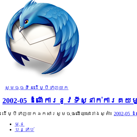
សូមចុចទីនេះដើម្បីទាញយក
2002-05 ដំណើការនូវទីស្នាក់ការគ
ដើម្បីទាញយកឯកសារសូមចុចលើឈ្មោះខាងស្តាំ៖
2002-05
មុន
បន្ទាប់