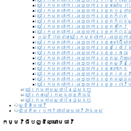
ចៅក្រមតុលាការ-អយ្យការ​ក្រុងព្រះសី
ចៅក្រមតុលាការ-អយ្យការខេត្តសៀមរា
ចៅក្រមតុលាការ-អយ្យការខេត្តបន្ទា
ចៅក្រមតុលាការ-អយ្យការខេត្តកំពត
ចៅក្រមតុលាការ-អយ្យការខេត្តកំពង់ស
ចៅក្រមតុលាការ-អយ្យការខេត្តតាកែវ
ចៅក្រមតុលាការ-អយ្យការខេត្តកំពង់ឆ្
បញ្ជីរាយនាមចៅក្រមតុលាការ-អយ្យការ
ចៅក្រមតុលាការ-អយ្យការខេត្តពោធិ៍សាត
ចៅក្រមតុលាការ-អយ្យការខេត្តព្រៃវែ
ចៅក្រមតុលាការ-អយ្យការខេត្តក្រចេះ
ចៅក្រមតុលាការ-អយ្យការខេត្តស្វាយ
ចៅក្រមតុលាការ-អយ្យការខេត្តស្ទឹងត
ចៅក្រមតុលាការ-អយ្យការខេត្តកោះកុង
ចៅក្រមតុលាការ-អយ្យការខេត្តរតនគ
ចៅក្រមតុលាការ-អយ្យការខេត្តមណ្ឌល
ចៅក្រមតុលាការ-អយ្យការខេត្តព្រះវិហ
ចៅក្រមតាមស្ថាប័នផ្សេងៗ
ចៅក្រមនៅក្រសួងយុត្តិធម៌
ចៅក្រមតាមស្ថាប័នផ្សេងៗ
ស្ថិតិមេធាវី
សិ្ថតិសរុបការិយាល័យមេធាវីទាំងអស់​
កម្មវិធីបញ្ជីឈ្មោះមេធាវី