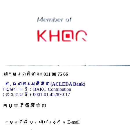
សាកសួរពត៌មាន៖ 011 88 75 66
២. ធនាគារអេស៊ីលីដា (ACLEDA Bank)
ឈ្មោះគណនី ៖ BAKC-Contribution
លេខគណនី ៖ 0001-01-452870-17
កម្មវិធីអ៊ីម៉ែល
កម្មវិធី សម្រាប់បង្កើត E-mail