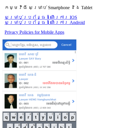
កម្មវិធី សម្រាប់ Smartphone និង Tablet
សម្រាប់​ប្រព័ន្ធដំណើរការ IOS
សម្រាប់​ប្រព័ន្ធដំណើរការ Android
Privacy Policies for Mobile Apps