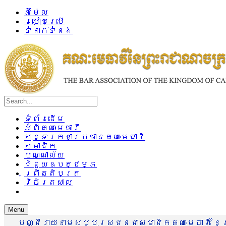
អ៊ីម៉ែល
របៀបប្រើ
ទំនាក់ទំនង
ទំព័រដើម
អំពីគណៈមេធាវី
សុន្ទរកថាប្រធានគណៈមេធាវី
សមាជិក
បណ្ណាល័យ
ជំនួយឧបត្ថម្ភ
ព្រឹត្តិបត្រ
វិចិត្រសាល
Menu
បញ្ជីរាយនាមសប្បុរសជនជាសមាជិកគណៈមេធាវី នៃព្