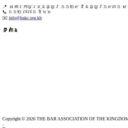
📍 អគារកាច់ជ្រុងផ្លូវ ១១២៩ និងផ្លូវ១៩៣០ សង្ក
📞 ​០១២ ៧៧១ ៥៦៦
✉️
info@bakc.org.kh
ទីតាំង
Copyright © 2026 THE BAR ASSOCIATION OF THE KINGDOM O
.