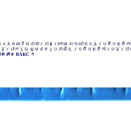
ៅក្នុងគណនីធនាគារខាងក្រោម នេះ។ នៅក្នុងប្រតិបត្តិ
បង់ប្រាក់រួច សូមថតរូបភាពនៃ ប្រតិបត្តិការបង់ប្រាក់
ភាគទាន BAKC ។