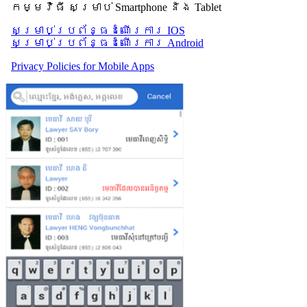
កម្មវិធី សម្រាប់ Smartphone និង Tablet
សម្រាប់​ប្រព័ន្ធដំណើរការ IOS
សម្រាប់​ប្រព័ន្ធដំណើរការ Android
Privacy Policies for Mobile Apps