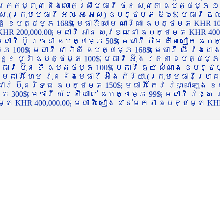
ចក្រកម្ពុជា និងលោកស្រីមេធាវី ថុន សុជាតា ឧបត្ថម្ភ ១
្ស (ក្រុមមេធាវី អិល អេ អេស) ឧបត្ថម្ភ ៥៦$, មេធាវី ច
ាដូ ឧបត្ថម្ភ 168$, មេធាវី សោម ណារីណា ឧបត្ថម្ភ KHR 100
R 200,000.00, មេធាវី អាន សុវឌ្ឍនា ឧបត្ថម្ភ KHR 400,000
ធាវី ប៊ូ រចនា ឧបត្ថម្ភ 50$, មេធាវី អ៊ាម គឹមហៀក ឧបត្ថម
00$, មេធាវី ជា ពិសី ឧបត្ថម្ភ 168$, មេធាវី លី វ៉េងហេង 
 នួន បូរ៉ា ឧបត្ថម្ភ 100$, មេធាវី អ៊ុង រតនា ឧបត្ថម្ភ 1
ាវី ប៊ុន ទី ឧបត្ថម្ភ 100$, មេធាវី គួយ សំណាង ឧបត្ថម្ភ 
ធាវី ហែម វុន និងមេធាវី អ៊ឹង កិរិយា (ក្រុមមេធាវីហ្គ្រ
ី ជាវ ប៊ុនរិទ្ធ ឧបត្ថម្ភ 150$, មេធាវី កែវ វណ្ណាឡុង ឧប
្ភ 300$, មេធាវី យ័ន ស៊ីណាល់ ឧបត្ថម្ភ 99$, មេធាវី វង្ស
 KHR 400,000.00, មេធាវី សៀង ខាន់មករា ឧបត្ថម្ភ KHR 2