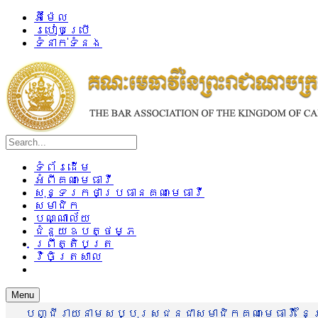
អ៊ីម៉ែល
របៀបប្រើ
ទំនាក់ទំនង
ទំព័រដើម
អំពីគណៈមេធាវី
សុន្ទរកថាប្រធានគណៈមេធាវី
សមាជិក
បណ្ណាល័យ
ជំនួយឧបត្ថម្ភ
ព្រឹត្តិបត្រ
វិចិត្រសាល
Menu
បញ្ជីរាយនាមសប្បុរសជនជាសមាជិកគណៈមេធាវី នៃព្