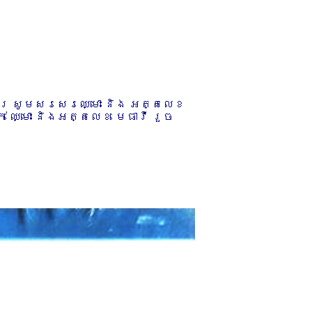
ការ សូមសរសេរឈ្មោះ និង អត្តលេខ
 ឈ្មោះ និងអត្តលេខ មេធាវី រួច