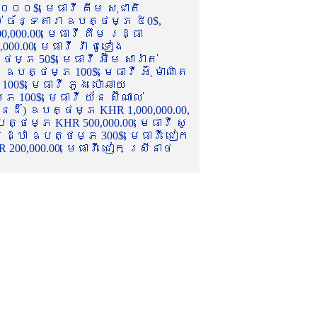
០០០$, មេធាវី គីម សុជាតិ
ល់ ច័ន្ទតារា ឧបត្ថម្ភ ៥0$,
,000.00, មេធាវី គឹម រដ្ធា
.00, មេធាវី វ៉ា ជូទៀង
្ភ 50$, មេធាវី អ៊ឹម សារ៉ាត់
ឧបត្ថម្ភ 100$, មេធាវី អ៊ុំ ម៉ាណិត
00$, មេធាវី ភួង ប៉ោឆាយ
100$, មេធាវី យ័ន ស៊ីណាល់
េនដ៏) ឧបត្ថម្ភ KHR 1,000,000.00,
ត្ថម្ភ KHR 500,000.00, មេធាវី សូ
 រដ្ឋា ឧបត្ថម្ភ 300$, មេធាវី ជៀក
00,000.00, មេធាវី ជៀក ស្រីនាថ