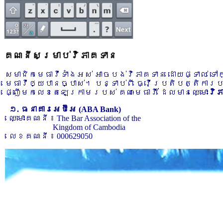
គណនីសម្រាប់វិភាគទាន
សមាជិកមេធាវីទាំងអស់ អាចបង់វិភាគទាន ដោយផ្ទាល់ ទ
មេធាវីឲ្យបានច្បាស់។ បន្ទាប់ពី ធ្វើប្រតិបត្តិការ
ផ្ញើមកលេខតេឡេក្រាមរបស់ គណៈមេធាវី ដែលមានឈ្មោះ
វិ
១. ធនាគារអេប៊ីអេ (ABA Bank)
ឈ្មោះគណនី ៖ The Bar Association of the
Kingdom of Cambodia
លេខគណនី ៖ 000629050