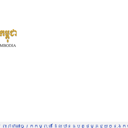
រះរាជាណាចក្រកម្ពុជា ដែលបានឧបត្ថម្ភជួយក្នុងកម