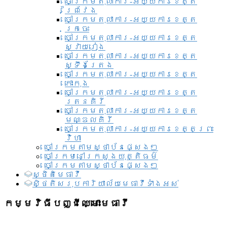
ចៅក្រមតុលាការ-អយ្យការខេត្ត
ព្រៃវែង
ចៅក្រមតុលាការ-អយ្យការខេត្ត
ក្រចេះ
ចៅក្រមតុលាការ-អយ្យការខេត្ត
ស្វាយរៀង
ចៅក្រមតុលាការ-អយ្យការខេត្ត
ស្ទឹងត្រែង
ចៅក្រមតុលាការ-អយ្យការខេត្ត
កោះកុង
ចៅក្រមតុលាការ-អយ្យការខេត្ត
រតនគិរី
ចៅក្រមតុលាការ-អយ្យការខេត្ត
មណ្ឌលគិរី
ចៅក្រមតុលាការ-អយ្យការខេត្តព្រះ
វិហា
ចៅក្រមតាមស្ថាប័នផ្សេងៗ
ចៅក្រមនៅក្រសួងយុត្តិធម៌
ចៅក្រមតាមស្ថាប័នផ្សេងៗ
ស្ថិតិមេធាវី
សិ្ថតិសរុបការិយាល័យមេធាវីទាំងអស់​
កម្មវិធីបញ្ជីឈ្មោះមេធាវី