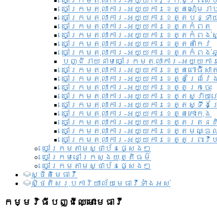
ចៅក្រមតុលាការ-អយ្យការ​ក្រុងព្រះសី
ចៅក្រមតុលាការ-អយ្យការខេត្តសៀមរា
ចៅក្រមតុលាការ-អយ្យការខេត្តបន្ទា
ចៅក្រមតុលាការ-អយ្យការខេត្តកំពត
ចៅក្រមតុលាការ-អយ្យការខេត្តកំពង់ស
ចៅក្រមតុលាការ-អយ្យការខេត្តតាកែវ
ចៅក្រមតុលាការ-អយ្យការខេត្តកំពង់ឆ្
បញ្ជីរាយនាមចៅក្រមតុលាការ-អយ្យការ
ចៅក្រមតុលាការ-អយ្យការខេត្តពោធិ៍សាត
ចៅក្រមតុលាការ-អយ្យការខេត្តព្រៃវែ
ចៅក្រមតុលាការ-អយ្យការខេត្តក្រចេះ
ចៅក្រមតុលាការ-អយ្យការខេត្តស្វាយ
ចៅក្រមតុលាការ-អយ្យការខេត្តស្ទឹងត
ចៅក្រមតុលាការ-អយ្យការខេត្តកោះកុង
ចៅក្រមតុលាការ-អយ្យការខេត្តរតនគ
ចៅក្រមតុលាការ-អយ្យការខេត្តមណ្ឌល
ចៅក្រមតុលាការ-អយ្យការខេត្តព្រះវិហ
ចៅក្រមតាមស្ថាប័នផ្សេងៗ
ចៅក្រមនៅក្រសួងយុត្តិធម៌
ចៅក្រមតាមស្ថាប័នផ្សេងៗ
ស្ថិតិមេធាវី
សិ្ថតិសរុបការិយាល័យមេធាវីទាំងអស់​
កម្មវិធីបញ្ជីឈ្មោះមេធាវី