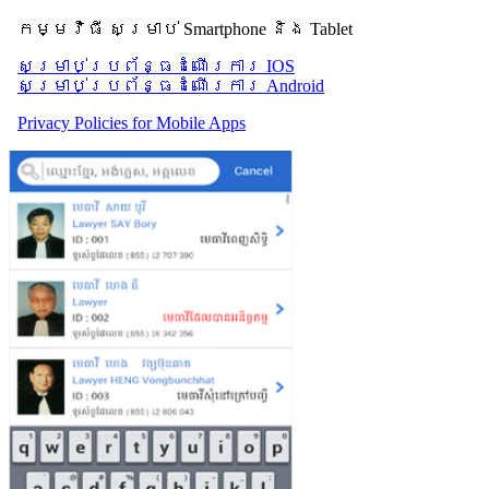
កម្មវិធី សម្រាប់ Smartphone និង Tablet
សម្រាប់​ប្រព័ន្ធដំណើរការ IOS
សម្រាប់​ប្រព័ន្ធដំណើរការ Android
Privacy Policies for Mobile Apps