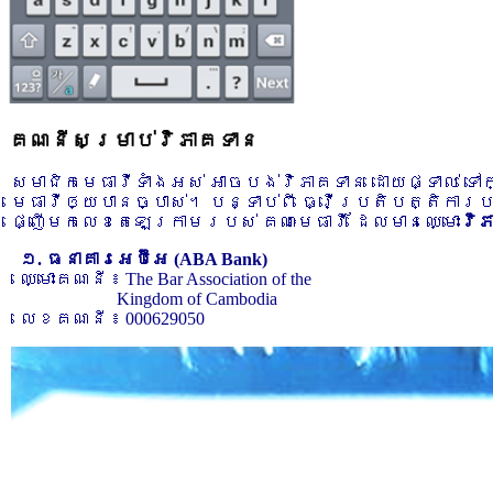
គណនីសម្រាប់វិភាគទាន
សមាជិកមេធាវីទាំងអស់ អាចបង់វិភាគទាន ដោយផ្ទាល់ ទ
មេធាវីឲ្យបានច្បាស់។ បន្ទាប់ពី ធ្វើប្រតិបត្តិការ
ផ្ញើមកលេខតេឡេក្រាមរបស់ គណៈមេធាវី ដែលមានឈ្មោះ
វិ
១. ធនាគារអេប៊ីអេ (ABA Bank)
ឈ្មោះគណនី ៖ The Bar Association of the
Kingdom of Cambodia
លេខគណនី ៖ 000629050