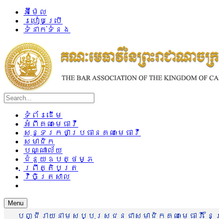
អ៊ីម៉ែល
របៀបប្រើ
ទំនាក់ទំនង
ទំព័រដើម
អំពីគណៈមេធាវី
សុន្ទរកថាប្រធានគណៈមេធាវី
សមាជិក
បណ្ណាល័យ
ជំនួយឧបត្ថម្ភ
ព្រឹត្តិបត្រ
វិចិត្រសាល
Menu
បញ្ជីរាយនាមសប្បុរសជនជាសមាជិកគណៈមេធាវី នៃព្