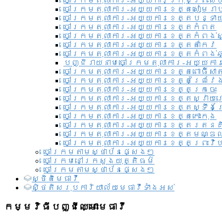
ចៅក្រមតុលាការ-អយ្យការ​ក្រុងព្រះសី
ចៅក្រមតុលាការ-អយ្យការខេត្តសៀមរា
ចៅក្រមតុលាការ-អយ្យការខេត្តបន្ទា
ចៅក្រមតុលាការ-អយ្យការខេត្តកំពត
ចៅក្រមតុលាការ-អយ្យការខេត្តកំពង់ស
ចៅក្រមតុលាការ-អយ្យការខេត្តតាកែវ
ចៅក្រមតុលាការ-អយ្យការខេត្តកំពង់ឆ្
បញ្ជីរាយនាមចៅក្រមតុលាការ-អយ្យការ
ចៅក្រមតុលាការ-អយ្យការខេត្តពោធិ៍សាត
ចៅក្រមតុលាការ-អយ្យការខេត្តព្រៃវែ
ចៅក្រមតុលាការ-អយ្យការខេត្តក្រចេះ
ចៅក្រមតុលាការ-អយ្យការខេត្តស្វាយ
ចៅក្រមតុលាការ-អយ្យការខេត្តស្ទឹងត
ចៅក្រមតុលាការ-អយ្យការខេត្តកោះកុង
ចៅក្រមតុលាការ-អយ្យការខេត្តរតនគ
ចៅក្រមតុលាការ-អយ្យការខេត្តមណ្ឌល
ចៅក្រមតុលាការ-អយ្យការខេត្តព្រះវិហ
ចៅក្រមតាមស្ថាប័នផ្សេងៗ
ចៅក្រមនៅក្រសួងយុត្តិធម៌
ចៅក្រមតាមស្ថាប័នផ្សេងៗ
ស្ថិតិមេធាវី
សិ្ថតិសរុបការិយាល័យមេធាវីទាំងអស់​
កម្មវិធីបញ្ជីឈ្មោះមេធាវី