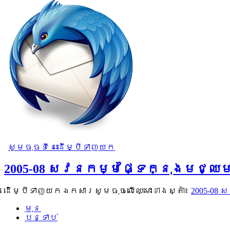
សូមចុចទីនេះដើម្បីទាញយក
2005-08 សវនកម្មផ្ទៃក្នុងមជ្
ដើម្បីទាញយកឯកសារសូមចុចលើឈ្មោះខាងស្តាំ៖
2005-08
មុន
បន្ទាប់