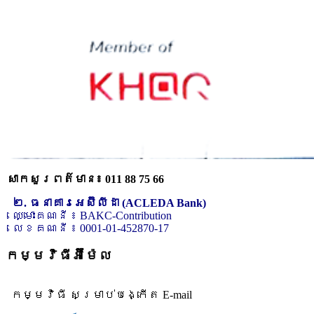
សាកសួរពត៌មាន៖ 011 88 75 66
២. ធនាគារអេស៊ីលីដា (ACLEDA Bank)
ឈ្មោះគណនី ៖ BAKC-Contribution
លេខគណនី ៖ 0001-01-452870-17
កម្មវិធីអ៊ីម៉ែល
កម្មវិធី សម្រាប់បង្កើត E-mail