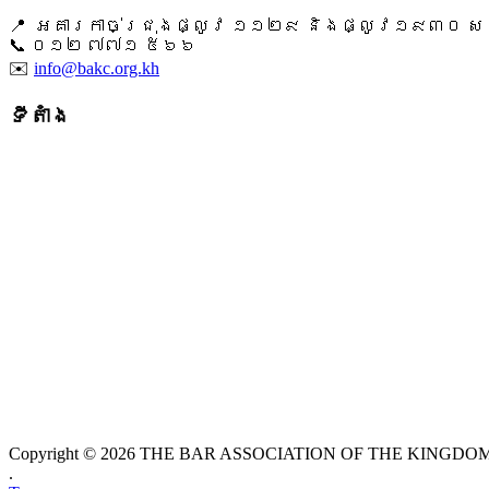
📍 អគារកាច់ជ្រុងផ្លូវ ១១២៩ និងផ្លូវ១៩៣០ សង្ក
📞 ​០១២ ៧៧១ ៥៦៦
✉️
info@bakc.org.kh
ទីតាំង
Copyright © 2026 THE BAR ASSOCIATION OF THE KINGDOM O
.