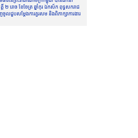
ាវីនៃព្រះរាជាណាចក្រកម្ពុជា បានដឹកនាំ
៍ ២ រោច ខែចែត្រ ឆ្នាំកុរ ឯកស័ក ពុទ្ធសករាជ
ញចូលជួបសម្តែងការគួរសម និងពិភាក្សាការងារ