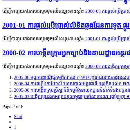
ដើម្បីទាញយកឯកសារសូមចុចលើឈ្មោះខាងស្តាំ៖
2000-08 ការផ្ដល់ប្រើប្រាស
2001-01 ការផ្តល់ប្រើប្រាស់លិខិតឆ្លងដែនការទូត ផ្លូ
ដើម្បីទាញយកឯកសារសូមចុចលើឈ្មោះខាងស្តាំ៖
2001-01 ការផ្តល់ប្រើប្រាស
2000-02 ការបង្កើតក្រុមអ្នកច្បាប់និងនាយដ្ឋានអន្ត
ដើម្បីទាញយកឯកសារសូមចុចលើឈ្មោះខាងស្តាំ៖
2000-02 ការបង្កើតក្រុមអ្
2005-06 អង្គការពាណិជ្ជកម្មពិភពលោក​(WTO)ទៅជានាយកដ្ឋានសហប្រតិ
2006-04 ការតម្លើ់ងការិយាល័យនគរបាលអន្តរជាតិ អនុក្រឹត្យលេខ ២
2005-06 ការបង្កើតក្រុមប្រឹក្សានីតិកម្មនិងនាយកដ្ឋានទំនាក់ទំនងអន្តរ
2005-03 បង្កើតស្ថានឯកអគ្គរាជទូតកម្ពុជាប្រចាំសាធារណៈរដ្ឋប៉ូឡូញ អ
Page 2 of 6
Start
1