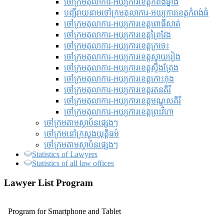
ចៅក្រមតុលាការ-អយ្យការខេត្តកំពង់ឆ្នាំង
បញ្ជីរាយនាមចៅក្រមតុលាការ-អយ្យការខេត្តកំពង់ធំ
ចៅក្រមតុលាការ-អយ្យការខេត្តពោធិ៍សាត់
ចៅក្រមតុលាការ-អយ្យការខេត្តព្រៃវែង
ចៅក្រមតុលាការ-អយ្យការខេត្តក្រចេះ
ចៅក្រមតុលាការ-អយ្យការខេត្តស្វាយរៀង
ចៅក្រមតុលាការ-អយ្យការខេត្តស្ទឹងត្រែង
ចៅក្រមតុលាការ-អយ្យការខេត្តកោះកុង
ចៅក្រមតុលាការ-អយ្យការខេត្តរតនគិរី
ចៅក្រមតុលាការ-អយ្យការខេត្តមណ្ឌលគិរី
ចៅក្រមតុលាការ-អយ្យការខេត្តព្រះវិហា
ចៅក្រមតាមស្ថាប័នផ្សេងៗ
ចៅក្រមនៅក្រសួងយុត្តិធម៌
ចៅក្រមតាមស្ថាប័នផ្សេងៗ
Statistics of Lawyers
Statistics of all law offices
Lawyer List Program
Program for Smartphone and Tablet