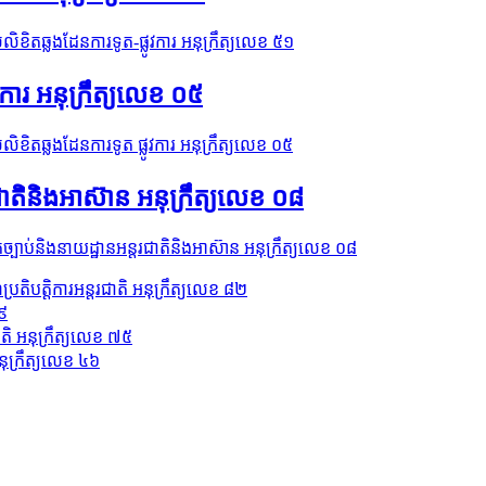
់លិខិតឆ្លងដែនការទូត-ផ្លូវការ អនុក្រឹត្យលេខ ៥១
វការ អនុក្រឹត្យលេខ ០៥
់លិខិតឆ្លងដែនការទូត ផ្លូវការ អនុក្រឹត្យលេខ ០៥
រជាតិនិងអាស៊ាន អនុក្រឹត្យលេខ ០៨
នកច្បាប់និងនាយដ្ឋានអន្តរជាតិនិងអាស៊ាន អនុក្រឹត្យលេខ ០៨
បត្តិការអន្តរជាតិ អនុក្រឹត្យលេខ ៨២
៥៩
ជាតិ អនុក្រឹត្យលេខ ៧៥
នុក្រឹត្យលេខ ៤៦