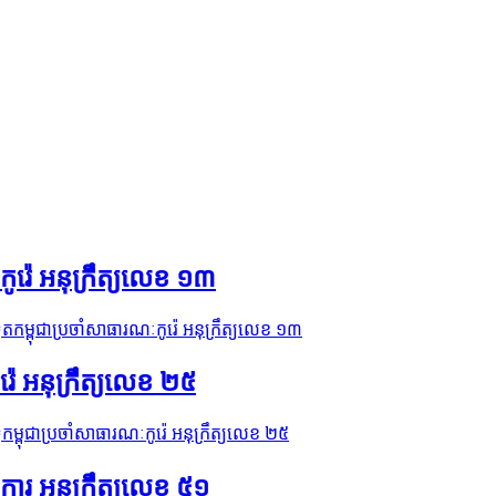
ូរ៉េ អនុក្រឹត្យលេខ ១៣
តកម្ពុជាប្រចាំសាធារណៈកូរ៉េ អនុក្រឹត្យលេខ ១៣
៉េ អនុក្រឹត្យលេខ ២៥
កម្ពុជាប្រចាំសាធារណៈកូរ៉េ អនុក្រឹត្យលេខ ២៥
ូវការ អនុក្រឹត្យលេខ ៥១