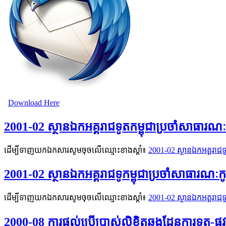
Download Here
2001-02 ស្ថានឯកអគ្គរាជទូតកម្ពុជាប្រចាំសាធារណៈក
ដើម្បីទាញយកឯកសារសូមចុចលើឈ្មោះខាងស្តាំ៖
2001-02 ស្ថានឯកអគ្គរាជទូ
2001-02 ស្ថានឯកអគ្គរាជទូកម្ពុជាប្រចាំសាធារណៈកូរ
ដើម្បីទាញយកឯកសារសូមចុចលើឈ្មោះខាងស្តាំ៖
2001-02 ស្ថានឯកអគ្គរាជទូ
2000-08 ការផ្ដល់ប្រើប្រាស់លិខិតឆ្លងដែនការទូត-ផ្ល