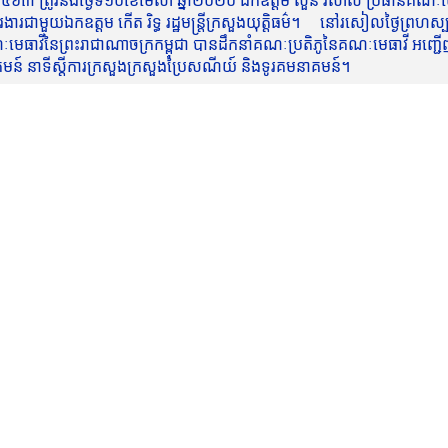
៥៦៣ ត្រូវនឹងថ្ងៃទី១០ខែមេសា ឆ្នាំ២០២០ ឯកឧត្តម សួន វិសាល ប្រធានគណៈមេធ
មួយឯកឧត្តម កើត រិទ្ធ រដ្ឋមន្ត្រីក្រសួងយុត្តិធម៌។ នៅរសៀលថ្ងៃព្រហស្បត្តិ
មេធាវីនៃព្រះរាជាណាចក្រកម្ពុជា បានដឹកនាំគណៈប្រតិភូនៃគណៈមេធាវី អញ្ជើ
នាគមន៍ នាទីស្តីការក្រសួងក្រសួងប្រៃសណីយ៍ និងទូរគមនាគមន៍។