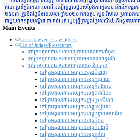
នៅរសៀលថ្ងៃព្រហស្បត្តិ៍ ០៣ រោច ខែចែត្រ ឆ្នាំកុរ ឯកស័ក ពុទ្ធសករាជ ២
គណៈប្រតិភូនៃគណៈមេធាវី អញ្ជើញចូលជួបសម្តែងការគួរសម និងពិភាក្សាការងារជា
២៥៦៣ ត្រូវនឹងថ្ងៃទី៩ខែមេសា ឆ្នាំ២០២០ ឯកឧត្តម សួន វិសាល ប្រធានគណៈ
ជាមួយឯកឧត្តមបណ្ឌិត ជា វ៉ាន់ដេត រដ្ឋមន្រ្តីក្រសួងប្រៃសណីយ៍ និងទូរគម
Main Events
List of lawyers / Law offices
List of Judges/Prosecutors
ចៅក្រមតុលាការ-មហាអយ្យការអមតុលាការកំពូល
ចៅក្រមតុលាការ-មហាអយ្យការអមសាលាឧទ្ធរណ៏
ចៅក្រមតុលាការ-មហាអយ្យការខេត្ត និង ក្រុង
ចៅក្រមតុលាការ-អយ្យការក្រុងភ្នំពេញ
ចៅក្រមតុលាការ-អយ្យការខេត្តកណ្តាល
ចៅក្រមតុលាការ-អយ្យការខេត្តកំពង់ចាម
ចៅក្រមតុលាការ-អយ្យការខេត្តបាត់ដំបង
ចៅក្រមតុលាការ-អយ្យការ​ក្រុងព្រះសីហនុ
ចៅក្រមតុលាការ-អយ្យការខេត្តសៀមរាប
ចៅក្រមតុលាការ-អយ្យការខេត្តបន្ទាយមានជ័យ
ចៅក្រមតុលាការ-អយ្យការខេត្តកំពត
ចៅក្រមតុលាការ-អយ្យការខេត្តកំពង់ស្ពឺ
ចៅក្រមតុលាការ-អយ្យការខេត្តតាកែវ