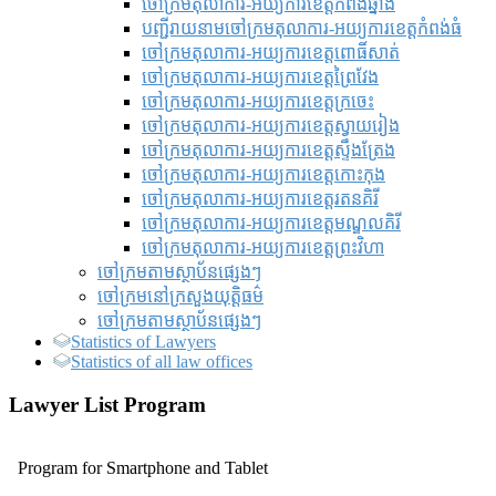
ចៅក្រមតុលាការ-អយ្យការខេត្តកំពង់ឆ្នាំង
បញ្ជីរាយនាមចៅក្រមតុលាការ-អយ្យការខេត្តកំពង់ធំ
ចៅក្រមតុលាការ-អយ្យការខេត្តពោធិ៍សាត់
ចៅក្រមតុលាការ-អយ្យការខេត្តព្រៃវែង
ចៅក្រមតុលាការ-អយ្យការខេត្តក្រចេះ
ចៅក្រមតុលាការ-អយ្យការខេត្តស្វាយរៀង
ចៅក្រមតុលាការ-អយ្យការខេត្តស្ទឹងត្រែង
ចៅក្រមតុលាការ-អយ្យការខេត្តកោះកុង
ចៅក្រមតុលាការ-អយ្យការខេត្តរតនគិរី
ចៅក្រមតុលាការ-អយ្យការខេត្តមណ្ឌលគិរី
ចៅក្រមតុលាការ-អយ្យការខេត្តព្រះវិហា
ចៅក្រមតាមស្ថាប័នផ្សេងៗ
ចៅក្រមនៅក្រសួងយុត្តិធម៌
ចៅក្រមតាមស្ថាប័នផ្សេងៗ
Statistics of Lawyers
Statistics of all law offices
Lawyer List Program
Program for Smartphone and Tablet