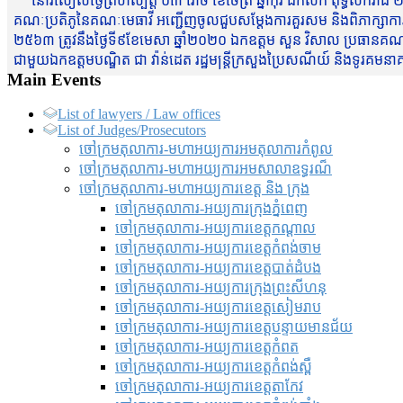
នៅរសៀលថ្ងៃព្រហស្បត្តិ៍ ០៣ រោច ខែចែត្រ ឆ្នាំកុរ ឯកស័ក ពុទ្ធសករាជ ២
គណៈប្រតិភូនៃគណៈមេធាវី អញ្ជើញចូលជួបសម្តែងការគួរសម និងពិភាក្សាការងារជា
២៥៦៣ ត្រូវនឹងថ្ងៃទី៩ខែមេសា ឆ្នាំ២០២០ ឯកឧត្តម សួន វិសាល ប្រធានគណៈ
ជាមួយឯកឧត្តមបណ្ឌិត ជា វ៉ាន់ដេត រដ្ឋមន្រ្តីក្រសួងប្រៃសណីយ៍ និងទូរគម
Main Events
List of lawyers / Law offices
List of Judges/Prosecutors
ចៅក្រមតុលាការ-មហាអយ្យការអមតុលាការកំពូល
ចៅក្រមតុលាការ-មហាអយ្យការអមសាលាឧទ្ធរណ៏
ចៅក្រមតុលាការ-មហាអយ្យការខេត្ត និង ក្រុង
ចៅក្រមតុលាការ-អយ្យការក្រុងភ្នំពេញ
ចៅក្រមតុលាការ-អយ្យការខេត្តកណ្តាល
ចៅក្រមតុលាការ-អយ្យការខេត្តកំពង់ចាម
ចៅក្រមតុលាការ-អយ្យការខេត្តបាត់ដំបង
ចៅក្រមតុលាការ-អយ្យការ​ក្រុងព្រះសីហនុ
ចៅក្រមតុលាការ-អយ្យការខេត្តសៀមរាប
ចៅក្រមតុលាការ-អយ្យការខេត្តបន្ទាយមានជ័យ
ចៅក្រមតុលាការ-អយ្យការខេត្តកំពត
ចៅក្រមតុលាការ-អយ្យការខេត្តកំពង់ស្ពឺ
ចៅក្រមតុលាការ-អយ្យការខេត្តតាកែវ