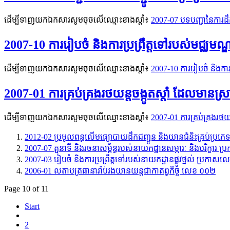
ដើម្បីទាញយកឯកសារសូមចុចលើឈ្មោះខាងស្តាំ៖
2007-07 បទបញ្ជានៃការដ
2007-10 ការរៀបចំ និងការប្រព្រឹត្តទៅរបស់មជ្
ដើម្បីទាញយកឯកសារសូមចុចលើឈ្មោះខាងស្តាំ៖
2007-10 ការរៀបចំ និងកា
2007-01 ការគ្រប់គ្រងរថយន្តចង្កូតស្ដាំ ដែលមាន
ដើម្បីទាញយកឯកសារសូមចុចលើឈ្មោះខាងស្តាំ៖
2007-01 ការគ្រប់គ្រងរថយ
2012-02 ប្រមូលពន្ធលើមធ្យោបាយដឹកជញ្ជូន និងយានជំនិះគ្រប់ប្រភ
2007-07 តួនាទី និងរចនាសម្ព័ន្ធរបស់នាយកដ្ឋានសម្ភារៈ និងបរិក្ខារ
2007-03 រៀបចំ និងការប្រព្រឹត្តទៅរបស់នាយកដ្ឋានផ្លូវថ្នល់ ប្រកា
2006-01 លតាបត្រធានារ៉ាប់រងយានយន្តជាកាតព្វកិច្ច លេខ ០០២
Page 10 of 11
Start
2