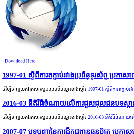
Download Here
1997-01 ស្ដីពីការតភ្ជាប់រវាងប្រព័ន្ធទូរស័ព្ទ ប្រ
ដើម្បីទាញយកឯកសារសូមចុចលើឈ្មោះខាងស្តាំ៖
1997-01 ស្ដីពីការតភ្ជាប់រ
2016-03 នីតិវិធីចំណាយលើការជួសជុលជនបទស្ពា
ដើម្បីទាញយកឯកសារសូមចុចលើឈ្មោះខាងស្តាំ៖
2016-03 នីតិវិធីចំណា
2007-07 បទបញ្ជានៃការដឹកជញ្ជូនធនប័ត្រ ប្រក