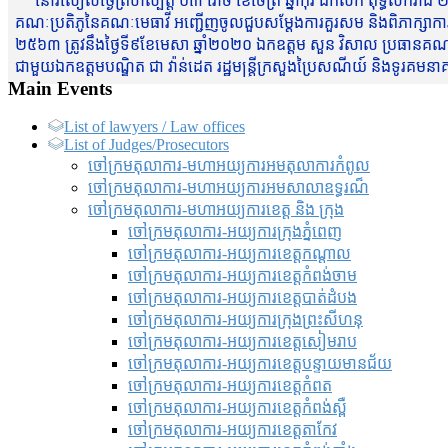
នៅរសៀលថ្ងៃព្រហស្បត្តិ៍ ០៣ រោច ខែចែត្រ ឆ្នាំកុរ ឯកស័ក ពុទ្ធសករាជ ២
គណៈប្រតិភូនៃគណៈមេធាវី អញ្ជើញចូលជួបសម្តែងការគួរសម និងពិភាក្សាការងារជា
២៥៦៣ ត្រូវនឹងថ្ងៃទី៩ខែមេសា ឆ្នាំ២០២០ ឯកឧត្តម សួន វិសាល ប្រធានគណៈ
ជាមួយឯកឧត្តមបណ្ឌិត ជា វ៉ាន់ដេត រដ្ឋមន្រ្តីក្រសួងប្រៃសណីយ៍ និងទូរគម
Main Events
List of lawyers / Law offices
List of Judges/Prosecutors
ចៅក្រមតុលាការ-មហាអយ្យការអមតុលាការកំពូល
ចៅក្រមតុលាការ-មហាអយ្យការអមសាលាឧទ្ធរណ៏
ចៅក្រមតុលាការ-មហាអយ្យការខេត្ត និង ក្រុង
ចៅក្រមតុលាការ-អយ្យការក្រុងភ្នំពេញ
ចៅក្រមតុលាការ-អយ្យការខេត្តកណ្តាល
ចៅក្រមតុលាការ-អយ្យការខេត្តកំពង់ចាម
ចៅក្រមតុលាការ-អយ្យការខេត្តបាត់ដំបង
ចៅក្រមតុលាការ-អយ្យការ​ក្រុងព្រះសីហនុ
ចៅក្រមតុលាការ-អយ្យការខេត្តសៀមរាប
ចៅក្រមតុលាការ-អយ្យការខេត្តបន្ទាយមានជ័យ
ចៅក្រមតុលាការ-អយ្យការខេត្តកំពត
ចៅក្រមតុលាការ-អយ្យការខេត្តកំពង់ស្ពឺ
ចៅក្រមតុលាការ-អយ្យការខេត្តតាកែវ