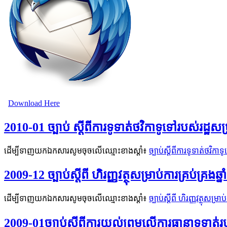
Download Here
2010-01 ច្បាប់ ស្តីពីការទូទាត់ថវិកាទូទៅរបស់រដ្ឋសម្
ដើម្បីទាញយកឯកសារសូមចុចលើឈ្មោះខាងស្តាំ៖
ច្បាប់ស្តីពីការទូទាត់ថវិកា
2009-12 ច្បាប់ស្តីពី ហិរញ្ញវត្ថុសម្រាប់ការគ្រប់គ្រងឆ
ដើម្បីទាញយកឯកសារសូមចុចលើឈ្មោះខាងស្តាំ៖
ច្បាប់ស្តីពី ហិរញ្ញវត្ថុសម្រ
2009-01ច្បាប់ស្តីពីការយល់ព្រមលើការធានាទូទាត់រ