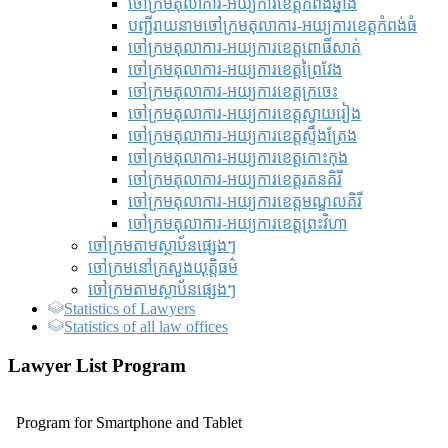
ចៅក្រមតុលាការ-អយ្យការខេត្តកំពង់ឆ្នាំង
បញ្ជីរាយនាមចៅក្រមតុលាការ-អយ្យការខេត្តកំពង់ធំ
ចៅក្រមតុលាការ-អយ្យការខេត្តពោធិ៍សាត់
ចៅក្រមតុលាការ-អយ្យការខេត្តព្រៃវែង
ចៅក្រមតុលាការ-អយ្យការខេត្តក្រចេះ
ចៅក្រមតុលាការ-អយ្យការខេត្តស្វាយរៀង
ចៅក្រមតុលាការ-អយ្យការខេត្តស្ទឹងត្រែង
ចៅក្រមតុលាការ-អយ្យការខេត្តកោះកុង
ចៅក្រមតុលាការ-អយ្យការខេត្តរតនគិរី
ចៅក្រមតុលាការ-អយ្យការខេត្តមណ្ឌលគិរី
ចៅក្រមតុលាការ-អយ្យការខេត្តព្រះវិហា
ចៅក្រមតាមស្ថាប័នផ្សេងៗ
ចៅក្រមនៅក្រសួងយុត្តិធម៌
ចៅក្រមតាមស្ថាប័នផ្សេងៗ
Statistics of Lawyers
Statistics of all law offices
Lawyer List Program
Program for Smartphone and Tablet