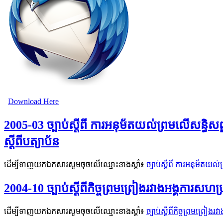
Download Here
2005-03 ច្បាប់ស្តីពី ការអនុម័តយល់ព្រមលើសន្ធិស
ស្តីពីបត្យាប័ន
ដើម្បីទាញយកឯកសារសូមចុចលើឈ្មោះខាងស្តាំ៖
ច្បាប់ស្តីពី ការអនុម័តយល
2004-10 ច្បាប់ស្តីពីកិច្ចព្រមព្រៀងរវាងអង្គការសហប្រ
ដើម្បីទាញយកឯកសារសូមចុចលើឈ្មោះខាងស្តាំ៖
ច្បាប់ស្តីពីកិច្ចព្រមព្រៀង