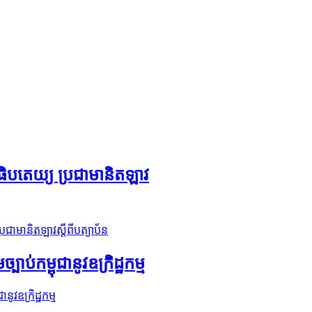
ាធិបតេយ្យ ប្រជាមានិតឡាវ
រជាមានិតឡាវស្តីពីបត្យាប័ន
ប់កម្ពុជានូវឧក្រិដ្ឋកម្ម
ូវឧក្រិដ្ឋកម្ម