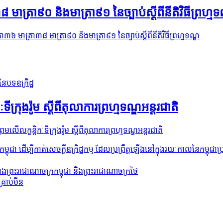
មាត្រា៩០ និងមាត្រា៩១ នៃច្បាប់ស្តីពីនីតិវិធីព្រហ្មទ
្រា៣៦ មាត្រា៣៨ មាត្រា៩០ និងមាត្រា៩១ នៃច្បាប់ស្តីពីនីតិវិធីព្រហ្មទណ្ឌ
នៃបទឧក្រិដ្ឋ
ក្រុងរ៉ូម ស្តីពីតុលាការព្រហ្មទណ្ឌអន្តរជាតិ
រមលើលក្ខន្តិកៈទីក្រុងរ៉ូម ស្តីពីតុលាការព្រហ្មទណ្ឌអន្តរជាតិ
រកម្ពុជា ដើម្បីកាត់សេចក្តីឧក្រិដ្ឋកម្ម ដែលប្រព្រឹត្តឡើងនៅក្នុងរយៈកាលនៃកម្ពុជា
រវាងព្រះរាជាណាចក្រកម្ពុជា និងព្រះរាជាណាចក្រថៃ
្រាប់មីន