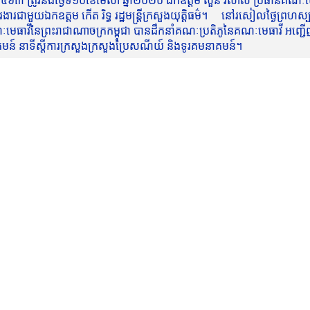
៥៦៣ ត្រូវនឹងថ្ងៃទី១០ខែមេសា ឆ្នាំ២០២០ ឯកឧត្តម សួន វិសាល ប្រធានគណៈមេធ
មួយឯកឧត្តម កើត រិទ្ធ រដ្ឋមន្ត្រីក្រសួងយុត្តិធម៌។ នៅរសៀលថ្ងៃព្រហស្បត្តិ
មេធាវីនៃព្រះរាជាណាចក្រកម្ពុជា បានដឹកនាំគណៈប្រតិភូនៃគណៈមេធាវី អញ្ជើ
នាគមន៍ នាទីស្តីការក្រសួងក្រសួងប្រៃសណីយ៍ និងទូរគមនាគមន៍។