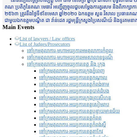
នៅរសៀលថ្ងៃព្រហស្បត្តិ៍ ០៣ រោច ខែចែត្រ ឆ្នាំកុរ ឯកស័ក ពុទ្ធសករាជ ២
គណៈប្រតិភូនៃគណៈមេធាវី អញ្ជើញចូលជួបសម្តែងការគួរសម និងពិភាក្សាការងារជា
២៥៦៣ ត្រូវនឹងថ្ងៃទី៩ខែមេសា ឆ្នាំ២០២០ ឯកឧត្តម សួន វិសាល ប្រធានគណៈ
ជាមួយឯកឧត្តមបណ្ឌិត ជា វ៉ាន់ដេត រដ្ឋមន្រ្តីក្រសួងប្រៃសណីយ៍ និងទូរគម
Main Events
List of lawyers / Law offices
List of Judges/Prosecutors
ចៅក្រមតុលាការ-មហាអយ្យការអមតុលាការកំពូល
ចៅក្រមតុលាការ-មហាអយ្យការអមសាលាឧទ្ធរណ៏
ចៅក្រមតុលាការ-មហាអយ្យការខេត្ត និង ក្រុង
ចៅក្រមតុលាការ-អយ្យការក្រុងភ្នំពេញ
ចៅក្រមតុលាការ-អយ្យការខេត្តកណ្តាល
ចៅក្រមតុលាការ-អយ្យការខេត្តកំពង់ចាម
ចៅក្រមតុលាការ-អយ្យការខេត្តបាត់ដំបង
ចៅក្រមតុលាការ-អយ្យការ​ក្រុងព្រះសីហនុ
ចៅក្រមតុលាការ-អយ្យការខេត្តសៀមរាប
ចៅក្រមតុលាការ-អយ្យការខេត្តបន្ទាយមានជ័យ
ចៅក្រមតុលាការ-អយ្យការខេត្តកំពត
ចៅក្រមតុលាការ-អយ្យការខេត្តកំពង់ស្ពឺ
ចៅក្រមតុលាការ-អយ្យការខេត្តតាកែវ