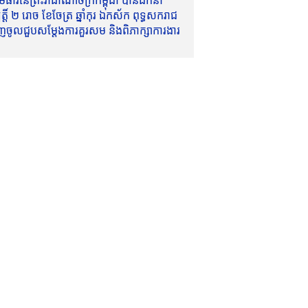
ាវីនៃព្រះរាជាណាចក្រកម្ពុជា បានដឹកនាំ
៍ ២ រោច ខែចែត្រ ឆ្នាំកុរ ឯកស័ក ពុទ្ធសករាជ
ញចូលជួបសម្តែងការគួរសម និងពិភាក្សាការងារ