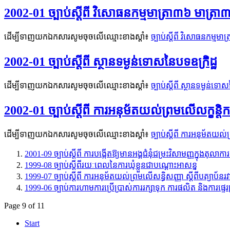
2002-01 ច្បាប់ស្តីពី វិសោធនកម្មមាត្រា៣៦ មាត្រា៣៨ 
ដើម្បីទាញយកឯកសារសូមចុចលើឈ្មោះខាងស្តាំ៖
ច្បាប់ស្តីពី វិសោធនកម្មមាត
2002-01 ច្បាប់ស្តីពី ស្ថានទម្ងន់ទោសនៃបទឧក្រិដ្ឋ
ដើម្បីទាញយកឯកសារសូមចុចលើឈ្មោះខាងស្តាំ៖
ច្បាប់ស្តីពី ស្ថានទម្ងន់ទោស
2002-01 ច្បាប់ស្តីពី ការអនុម័តយល់ព្រមលើលក្ខន្តិកៈទី
ដើម្បីទាញយកឯកសារសូមចុចលើឈ្មោះខាងស្តាំ៖
ច្បាប់ស្តីពី ការអនុម័តយល់ព្
2001-09 ច្បាប់ស្តីពី ការបងើ្កតឱ្យមានអង្គជំនុំជម្រះវិសាមញ្ញក្នុងតុលាកា
1999-08 ច្បាប់ស្តីពីរយៈពេលនៃការឃុំខ្លួនជាបណ្តោះអាសន្ន
1999-07 ច្បាប់ស្តីពី ការអនុម័តយល់ព្រមលើសន្ធិសញ្ញា ស្តីពីបត្យាប័ន
1999-06 ច្បាប់ការហាមការប្រើប្រាស់ការរក្សាទុក ការផលិត និងការផ្ទេរគ
Page 9 of 11
Start