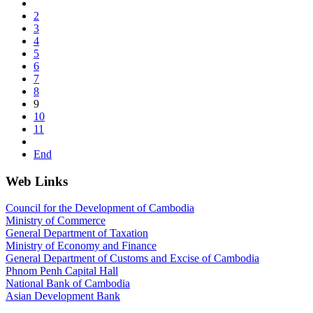
2
3
4
5
6
7
8
9
10
11
End
Web Links
Council for the Development of Cambodia
Ministry of Commerce
General Department of Taxation
Ministry of Economy and Finance
General Department of Customs and Excise of Cambodia
Phnom Penh Capital Hall
National Bank of Cambodia
Asian Development Bank