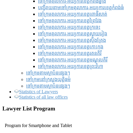
ចៅក្រមតុលាការ-អយ្យការខេត្តកំពង់ឆ្នាំង
បញ្ជីរាយនាមចៅក្រមតុលាការ-អយ្យការខេត្តកំពង់ធំ
ចៅក្រមតុលាការ-អយ្យការខេត្តពោធិ៍សាត់
ចៅក្រមតុលាការ-អយ្យការខេត្តព្រៃវែង
ចៅក្រមតុលាការ-អយ្យការខេត្តក្រចេះ
ចៅក្រមតុលាការ-អយ្យការខេត្តស្វាយរៀង
ចៅក្រមតុលាការ-អយ្យការខេត្តស្ទឹងត្រែង
ចៅក្រមតុលាការ-អយ្យការខេត្តកោះកុង
ចៅក្រមតុលាការ-អយ្យការខេត្តរតនគិរី
ចៅក្រមតុលាការ-អយ្យការខេត្តមណ្ឌលគិរី
ចៅក្រមតុលាការ-អយ្យការខេត្តព្រះវិហា
ចៅក្រមតាមស្ថាប័នផ្សេងៗ
ចៅក្រមនៅក្រសួងយុត្តិធម៌
ចៅក្រមតាមស្ថាប័នផ្សេងៗ
Statistics of Lawyers
Statistics of all law offices
Lawyer List Program
Program for Smartphone and Tablet