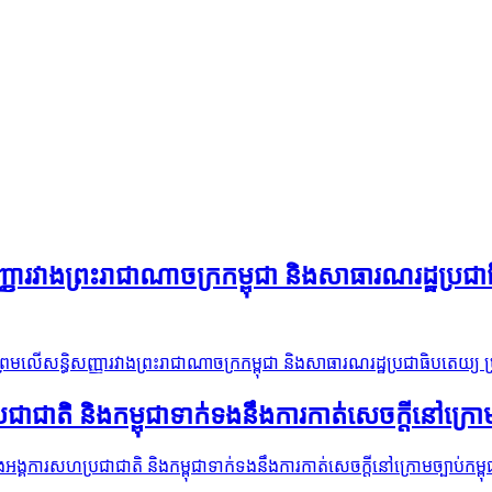
ញ្ញារវាងព្រះរាជាណាចក្រកម្ពុជា និងសាធារណរដ្ឋប្រជ
់ព្រមលើសន្ធិសញ្ញារវាងព្រះរាជាណាចក្រកម្ពុជា និងសាធារណរដ្ឋប្រជាធិបតេយ្យ ប្
ជាជាតិ និងកម្ពុជាទាក់ទងនឹងការកាត់សេចក្តីនៅក្រោមច្បា
រវាងអង្គការសហប្រជាជាតិ និងកម្ពុជាទាក់ទងនឹងការកាត់សេចក្តីនៅក្រោមច្បាប់កម្ពុជាន