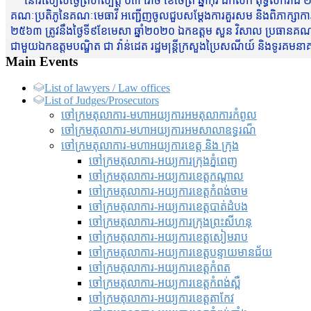
នៅរសៀលថ្ងៃព្រហស្បត្តិ៍ ០៣ រោច ខែចែត្រ ឆ្នាំកុរ ឯកស័ក ពុទ្ធសករាជ ២
គណៈប្រតិភូនៃគណៈមេធាវី អញ្ជើញចូលជួបសម្តែងការគួរសម និងពិភាក្សាការងារជា
២៥៦៣ ត្រូវនឹងថ្ងៃទី៩ខែមេសា ឆ្នាំ២០២០ ឯកឧត្តម សួន វិសាល ប្រធានគណៈ
ជាមួយឯកឧត្តមបណ្ឌិត ជា វ៉ាន់ដេត រដ្ឋមន្រ្តីក្រសួងប្រៃសណីយ៍ និងទូរគម
Main Events
List of lawyers / Law offices
List of Judges/Prosecutors
ចៅក្រមតុលាការ-មហាអយ្យការអមតុលាការកំពូល
ចៅក្រមតុលាការ-មហាអយ្យការអមសាលាឧទ្ធរណ៏
ចៅក្រមតុលាការ-មហាអយ្យការខេត្ត និង ក្រុង
ចៅក្រមតុលាការ-អយ្យការក្រុងភ្នំពេញ
ចៅក្រមតុលាការ-អយ្យការខេត្តកណ្តាល
ចៅក្រមតុលាការ-អយ្យការខេត្តកំពង់ចាម
ចៅក្រមតុលាការ-អយ្យការខេត្តបាត់ដំបង
ចៅក្រមតុលាការ-អយ្យការ​ក្រុងព្រះសីហនុ
ចៅក្រមតុលាការ-អយ្យការខេត្តសៀមរាប
ចៅក្រមតុលាការ-អយ្យការខេត្តបន្ទាយមានជ័យ
ចៅក្រមតុលាការ-អយ្យការខេត្តកំពត
ចៅក្រមតុលាការ-អយ្យការខេត្តកំពង់ស្ពឺ
ចៅក្រមតុលាការ-អយ្យការខេត្តតាកែវ