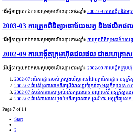
ដើម្បីទាញយកឯកសារសូមចុចលើឈ្មោះខាងស្តាំ៖
2002-09 ការបង្កើតទិវាមច្
2003-03 ការត្រួតពិនិត្យអនាម័យសត្វ និងផលិ
ដើម្បីទាញយកឯកសារសូមចុចលើឈ្មោះខាងស្តាំ៖
ការត្រួតពិនិត្យអនាម័យ
2002-09 ការបង្កើតក្រុមហ៊ុនជលផល ជាសហគ្រាស
ដើម្បីទាញយកឯកសារសូមចុចលើឈ្មោះខាងស្តាំ៖
2002-09 ការបង្កើតក្រុ
2002-07 អធិការដ្ឋានរបស់ក្រសួងបរិស្ថានទៅជាអគ្គាធិការដ្ឋាន អនុក្
2002-07 តំបន់ព្រៃការពាអភិរក្សដិជំរាលជួរភ្នំក្រវ៉ាញ អនុក្រឹត្យលេខ ៧
2002-07 តំបន់ការពារសម្រាប់អភិរក្សធនធាន មណ្ឌលគិរី អនុក្រឹត្យលេខ
2002-07 តំបន់ការពារសម្រាប់អភិរក្សធនធាន ព្រះវិហារ អនុក្រឹត្យលេ
Page 7 of 14
Start
2