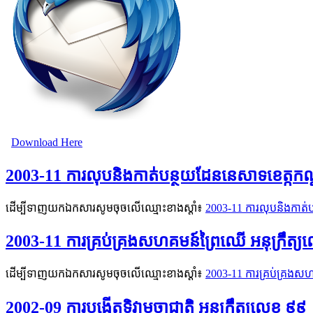
Download Here
2003-11 ការលុបនិងកាត់បន្ថយដែននេសាទខេត្កកណ្
ដើម្បីទាញយកឯកសារសូមចុចលើឈ្មោះខាងស្តាំ៖
2003-11 ការលុបនិងកាត់ប
2003-11 ការគ្រប់គ្រងសហគមន៍ព្រៃឈើ អនុក្រឹត្
ដើម្បីទាញយកឯកសារសូមចុចលើឈ្មោះខាងស្តាំ៖
2003-11 ការគ្រប់គ្រងសហ
2002-09 ការបង្កើតទិវាមច្ឆាជាតិ អនុក្រឹត្យលេខ ៩៩