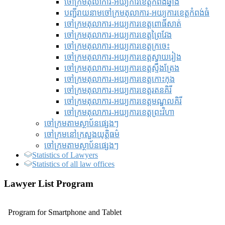
ចៅក្រមតុលាការ-អយ្យការខេត្តកំពង់ឆ្នាំង
បញ្ជីរាយនាមចៅក្រមតុលាការ-អយ្យការខេត្តកំពង់ធំ
ចៅក្រមតុលាការ-អយ្យការខេត្តពោធិ៍សាត់
ចៅក្រមតុលាការ-អយ្យការខេត្តព្រៃវែង
ចៅក្រមតុលាការ-អយ្យការខេត្តក្រចេះ
ចៅក្រមតុលាការ-អយ្យការខេត្តស្វាយរៀង
ចៅក្រមតុលាការ-អយ្យការខេត្តស្ទឹងត្រែង
ចៅក្រមតុលាការ-អយ្យការខេត្តកោះកុង
ចៅក្រមតុលាការ-អយ្យការខេត្តរតនគិរី
ចៅក្រមតុលាការ-អយ្យការខេត្តមណ្ឌលគិរី
ចៅក្រមតុលាការ-អយ្យការខេត្តព្រះវិហា
ចៅក្រមតាមស្ថាប័នផ្សេងៗ
ចៅក្រមនៅក្រសួងយុត្តិធម៌
ចៅក្រមតាមស្ថាប័នផ្សេងៗ
Statistics of Lawyers
Statistics of all law offices
Lawyer List Program
Program for Smartphone and Tablet