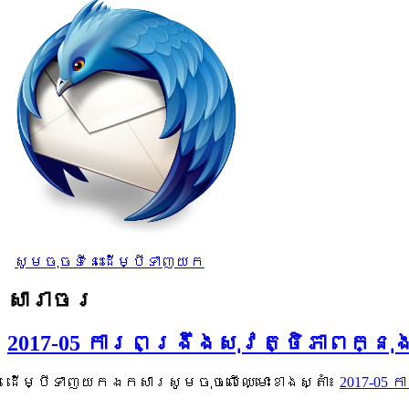
សូមចុចទីនេះដើម្បីទាញយក
សារាចរ
2017-05 ការពង្រឹងសុវត្ថិភាពក្នុងកា
ដើម្បីទាញយកឯកសារសូមចុចលើឈ្មោះខាងស្តាំ៖
2017-05 