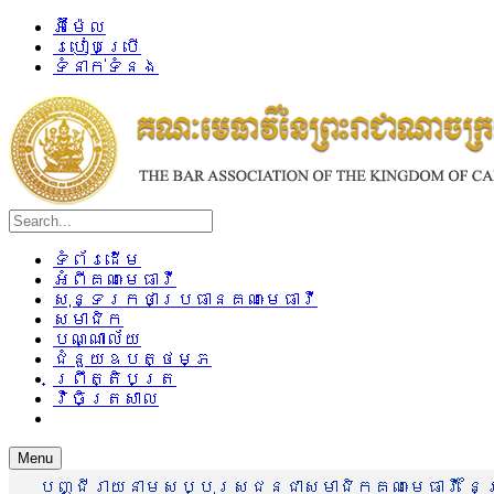
អ៊ីម៉ែល
របៀបប្រើ
ទំនាក់ទំនង
ទំព័រដើម
អំពីគណៈមេធាវី
សុន្ទរកថាប្រធានគណៈមេធាវី
សមាជិក
បណ្ណាល័យ
ជំនួយឧបត្ថម្ភ
ព្រឹត្តិបត្រ
វិចិត្រសាល
Menu
បញ្ជីរាយនាមសប្បុរសជនជាសមាជិកគណៈមេធាវី នៃព្