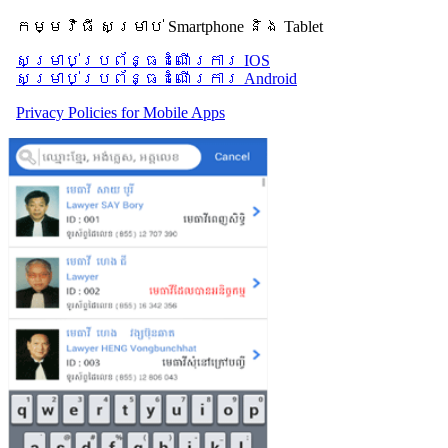
កម្មវិធី សម្រាប់ Smartphone និង Tablet
សម្រាប់​ប្រព័ន្ធដំណើរការ IOS
សម្រាប់​ប្រព័ន្ធដំណើរការ Android
Privacy Policies for Mobile Apps