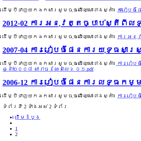
ដើម្បីទាញយកឯកសារសូមចុចលើឈ្មោះខាងស្តាំ៖
ការៀបចំ
2012-02 ការអនុវត្តច្បាប់ស្តីពី
ដើម្បីទាញយកឯកសារសូមចុចលើឈ្មោះខាងស្តាំ៖
ការអនុវ
2007-04 ការរៀបចំផែនការយុទ្ធសាស
ដើម្បីទាញយកឯកសារសូមចុចលើឈ្មោះខាងស្តាំ៖
ការរៀបចំ
ឆ្នាំ២០០៨ សារាចរណែនាំលេខ ០១.pdf
2006-12 ការរៀបចំផែនការលទ្ធកម្
ដើម្បីទាញយកឯកសារសូមចុចលើឈ្មោះខាងស្តាំ៖
ការរៀបច
ទំព័រ​ទី 2 ​ទាំងអស់ 2 ទំព័រ
ដើម​ដំបូង
1
2