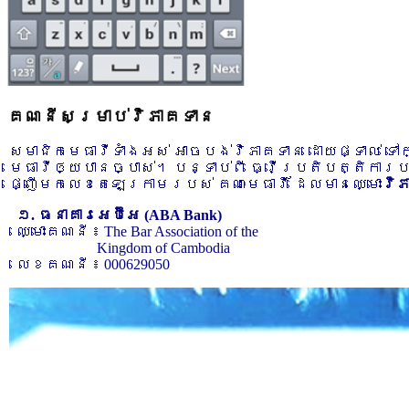
គណនីសម្រាប់វិភាគទាន
សមាជិកមេធាវីទាំងអស់ អាចបង់វិភាគទាន ដោយផ្ទាល់ ទ
មេធាវីឲ្យបានច្បាស់។ បន្ទាប់ពី ធ្វើប្រតិបត្តិការ
ផ្ញើមកលេខតេឡេក្រាមរបស់ គណៈមេធាវី ដែលមានឈ្មោះ
វិ
១. ធនាគារអេប៊ីអេ (ABA Bank)
ឈ្មោះគណនី ៖ The Bar Association of the
Kingdom of Cambodia
លេខគណនី ៖ 000629050