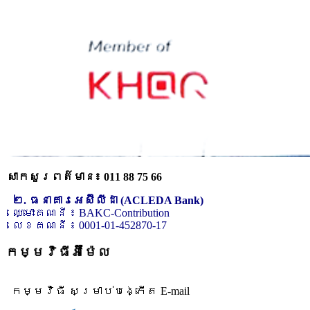
សាកសួរពត៌មាន៖ 011 88 75 66
២. ធនាគារអេស៊ីលីដា (ACLEDA Bank)
ឈ្មោះគណនី ៖ BAKC-Contribution
លេខគណនី ៖ 0001-01-452870-17
កម្មវិធីអ៊ីម៉ែល
កម្មវិធី សម្រាប់បង្កើត E-mail