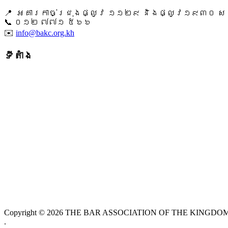
📍 អគារកាច់ជ្រុងផ្លូវ ១១២៩ និងផ្លូវ១៩៣០ សង្ក
📞 ​០១២ ៧៧១ ៥៦៦
✉️
info@bakc.org.kh
ទីតាំង
Copyright © 2026 THE BAR ASSOCIATION OF THE KINGDOM O
.