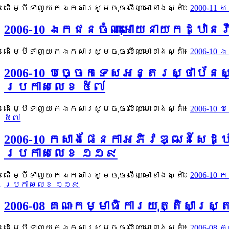
ដើម្បីទាញយកឯកសារសូមចុចលើឈ្មោះខាងស្តាំ៖
2000-11 
2006-10 ឯកជនចំណុះអោយនាយកដ្ឋាន
ដើម្បីទាញយកឯកសារសូមចុចលើឈ្មោះខាងស្តាំ៖
2006-10
2006-10 បច្ចេកទេសអន្តរស្ថាប័ន
ប្រកាសលេខ ៥៧
ដើម្បីទាញយកឯកសារសូមចុចលើឈ្មោះខាងស្តាំ៖
2006-10
៥៧
2006-10 កសាងផែនកាអភិវឌ្ឍន៍សេដ
ប្រកាសលេខ ១១៩
ដើម្បីទាញយកឯកសារសូមចុចលើឈ្មោះខាងស្តាំ៖
2006-10
ប្រកាសលេខ ១១៩
2006-08 គណៈកម្មាធិការយុត្តិសាស
ដើម្បីទាញយកឯកសារសូមចុចលើឈ្មោះខាងស្តាំ៖
2006-08 