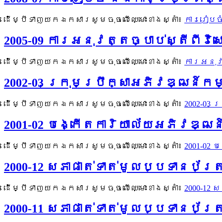
ដើម្បីទាញយកឯកសារសូមចុចលើឈ្មោះខាងស្តាំ៖
ការរៀបច
2005-09 ការអនុវត្តច្បាប់ស្តីពីវ
ដើម្បីទាញយកឯកសារសូមចុចលើឈ្មោះខាងស្តាំ៖
ការអនុវត
2002-03 ក្រុមប្រឹក្សាអភិវឌ្ឍន
ដើម្បីទាញយកឯកសារសូមចុចលើឈ្មោះខាងស្តាំ៖
2002-03
2001-02 បង្កើតការិយាល័យអភិវឌ
ដើម្បីទាញយកឯកសារសូមចុចលើឈ្មោះខាងស្តាំ៖
2001-02
2000-12 សភាផាត់ទាត់មូលប្បទានប័
ដើម្បីទាញយកឯកសារសូមចុចលើឈ្មោះខាងស្តាំ៖
2000-12 
2000-11 សភាផាត់ទាត់មូលប្បទានប័ត