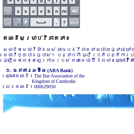
គណនីសម្រាប់វិភាគទាន
សមាជិកមេធាវីទាំងអស់ អាចបង់វិភាគទាន ដោយផ្ទាល់ ទ
មេធាវីឲ្យបានច្បាស់។ បន្ទាប់ពី ធ្វើប្រតិបត្តិការ
ផ្ញើមកលេខតេឡេក្រាមរបស់ គណៈមេធាវី ដែលមានឈ្មោះ
វិ
១. ធនាគារអេប៊ីអេ (ABA Bank)
ឈ្មោះគណនី ៖ The Bar Association of the
Kingdom of Cambodia
លេខគណនី ៖ 000629050