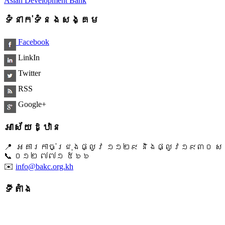
Asian Development Bank
ទំនាក់ទំនងសង្គម
Facebook
LinkIn
Twitter
RSS
Google+
អាស័យដ្ឋាន
📍 អគារកាច់ជ្រុងផ្លូវ ១១២៩ និងផ្លូវ១៩៣០ សង្ក
📞 ​០១២ ៧៧១ ៥៦៦
✉️
info@bakc.org.kh
ទីតាំង