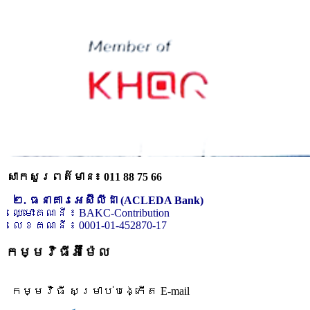
សាកសួរពត៌មាន៖ 011 88 75 66
២. ធនាគារអេស៊ីលីដា (ACLEDA Bank)
ឈ្មោះគណនី ៖ BAKC-Contribution
លេខគណនី ៖ 0001-01-452870-17
កម្មវិធីអ៊ីម៉ែល
កម្មវិធី សម្រាប់បង្កើត E-mail