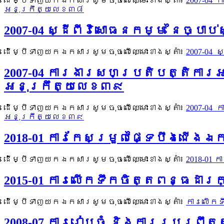
ដើម្បីទាញយកឯកសារសូមចុចលើឈ្មោះខាងស្តាំ៖
2007-04
អនុក្រឹត្យលេខ៣៨
2007-04 ស្ដីពីវិសោធនកម្ម នៃច្បាប
ដើម្បីទាញយកឯកសារសូមចុចលើឈ្មោះខាងស្តាំ៖
2007-04 
2007-04 ការងារសហប្រតិបត្តិការ
អនុក្រឹត្យលេខ៣៩
ដើម្បីទាញយកឯកសារសូមចុចលើឈ្មោះខាងស្តាំ៖
2007-04
អនុក្រឹត្យលេខ៣៩
2018-01 ការកែសម្រួលផ្ទៃបឹងជើងឯក
ដើម្បីទាញយកឯកសារសូមចុចលើឈ្មោះខាងស្តាំ៖
2018-01 
2015-01 ការលើកទឹកចិត្តពន្ធដា
ដើម្បីទាញយកឯកសារសូមចុចលើឈ្មោះខាងស្តាំ៖
ការលើកទ
2008-07 ការរៀបចំ និងការប្រព្រឹ