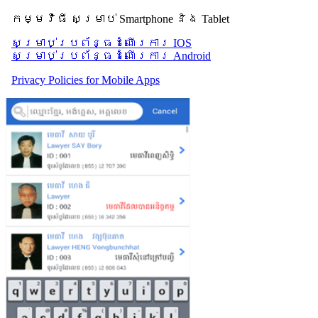
កម្មវិធី សម្រាប់ Smartphone និង Tablet
សម្រាប់​ប្រព័ន្ធដំណើរការ IOS
សម្រាប់​ប្រព័ន្ធដំណើរការ Android
Privacy Policies for Mobile Apps