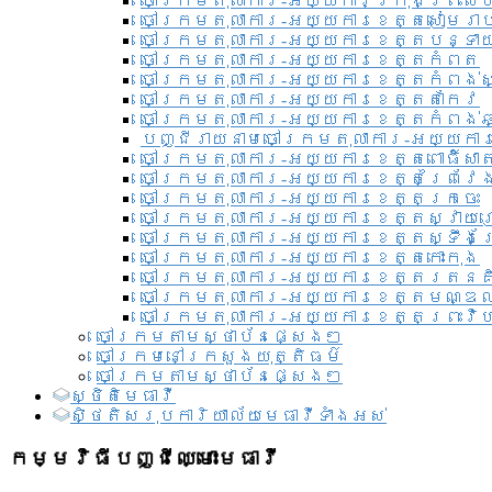
ចៅក្រមតុលាការ-អយ្យការ​ក្រុងព្រះសី
ចៅក្រមតុលាការ-អយ្យការខេត្តសៀមរា
ចៅក្រមតុលាការ-អយ្យការខេត្តបន្ទា
ចៅក្រមតុលាការ-អយ្យការខេត្តកំពត
ចៅក្រមតុលាការ-អយ្យការខេត្តកំពង់ស
ចៅក្រមតុលាការ-អយ្យការខេត្តតាកែវ
ចៅក្រមតុលាការ-អយ្យការខេត្តកំពង់ឆ្
បញ្ជីរាយនាមចៅក្រមតុលាការ-អយ្យការ
ចៅក្រមតុលាការ-អយ្យការខេត្តពោធិ៍សាត
ចៅក្រមតុលាការ-អយ្យការខេត្តព្រៃវែ
ចៅក្រមតុលាការ-អយ្យការខេត្តក្រចេះ
ចៅក្រមតុលាការ-អយ្យការខេត្តស្វាយ
ចៅក្រមតុលាការ-អយ្យការខេត្តស្ទឹងត
ចៅក្រមតុលាការ-អយ្យការខេត្តកោះកុង
ចៅក្រមតុលាការ-អយ្យការខេត្តរតនគ
ចៅក្រមតុលាការ-អយ្យការខេត្តមណ្ឌល
ចៅក្រមតុលាការ-អយ្យការខេត្តព្រះវិហ
ចៅក្រមតាមស្ថាប័នផ្សេងៗ
ចៅក្រមនៅក្រសួងយុត្តិធម៌
ចៅក្រមតាមស្ថាប័នផ្សេងៗ
ស្ថិតិមេធាវី
សិ្ថតិសរុបការិយាល័យមេធាវីទាំងអស់​
កម្មវិធីបញ្ជីឈ្មោះមេធាវី