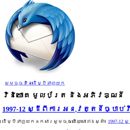
សូមចុចទីនេះដើម្បីទាញយក
វិនិយោគ មូលប័ត្រ និងអភិវឌ្ឍន៍
1997-12 ស្ដីពីការអនុវត្តន៍ច្បាប់
ដើម្បីទាញយកឯកសារសូមចុចលើឈ្មោះខាងស្តាំ៖
1997-12 