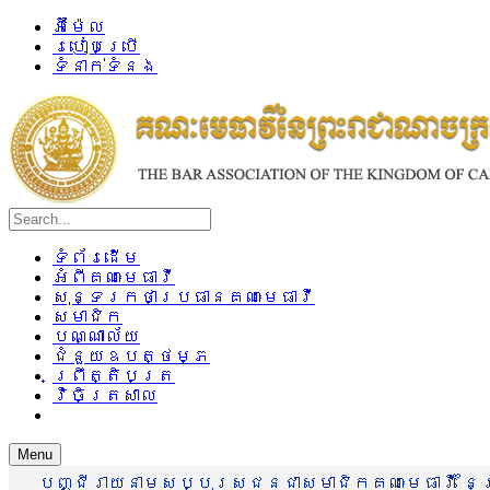
អ៊ីម៉ែល
របៀបប្រើ
ទំនាក់ទំនង
ទំព័រដើម
អំពីគណៈមេធាវី
សុន្ទរកថាប្រធានគណៈមេធាវី
សមាជិក
បណ្ណាល័យ
ជំនួយឧបត្ថម្ភ
ព្រឹត្តិបត្រ
វិចិត្រសាល
Menu
បញ្ជីរាយនាមសប្បុរសជនជាសមាជិកគណៈមេធាវី នៃព្