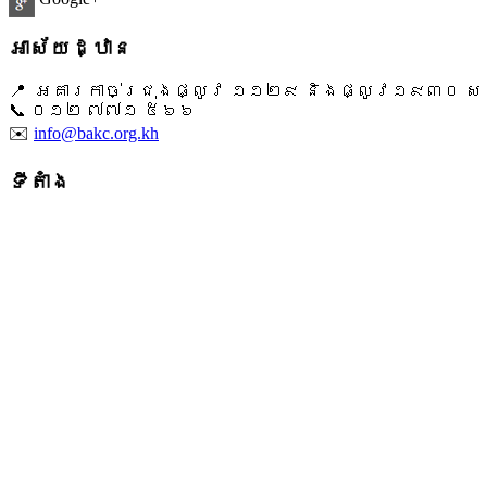
អាស័យដ្ឋាន
📍 អគារកាច់ជ្រុងផ្លូវ ១១២៩ និងផ្លូវ១៩៣០ សង្ក
📞 ​០១២ ៧៧១ ៥៦៦
✉️
info@bakc.org.kh
ទីតាំង