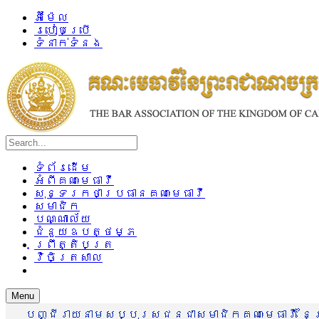
អ៊ីម៉ែល
របៀបប្រើ
ទំនាក់ទំនង
ទំព័រដើម
អំពីគណៈមេធាវី
សុន្ទរកថាប្រធានគណៈមេធាវី
សមាជិក
បណ្ណាល័យ
ជំនួយឧបត្ថម្ភ
ព្រឹត្តិបត្រ
វិចិត្រសាល
Menu
បញ្ជីរាយនាមសប្បុរសជនជាសមាជិកគណៈមេធាវី នៃព្