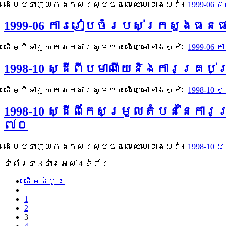
ដើម្បីទាញយកឯកសារសូមចុចលើឈ្មោះខាងស្តាំ៖
1999-06
1999-06 ការរៀបចំរបស់ក្រសួងធនធ
ដើម្បីទាញយកឯកសារសូមចុចលើឈ្មោះខាងស្តាំ៖
1999-06
1998-10 ស្ដីពីបមាណីយនិងការគ្រប
ដើម្បីទាញយកឯកសារសូមចុចលើឈ្មោះខាងស្តាំ៖
1998-10
1998-10 ស្ដីពីកែសម្រួលតំបន់នៃក
៧០
ដើម្បីទាញយកឯកសារសូមចុចលើឈ្មោះខាងស្តាំ៖
1998-10
ទំព័រ​ទី 3 ​ទាំងអស់ 4 ទំព័រ
ដើម​ដំបូង
1
2
3