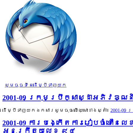
សូមចុចទីនេះដើម្បីទាញយក
2001-09 ក្រុមប្រឹក្សាស្ដាអភិវឌ
ដើម្បីទាញយកឯកសារសូមចុចលើឈ្មោះខាងស្តាំ៖
2001-09
2001-09 ការបង្កើតការរៀបចំទៅនៃ
អនុក្រឹត្យលេខ ៩៤