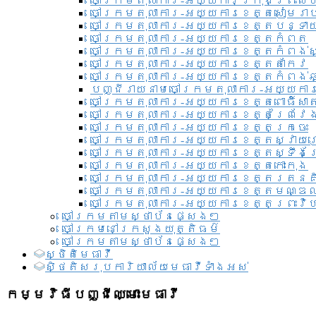
ចៅក្រមតុលាការ-អយ្យការ​ក្រុងព្រះសី
ចៅក្រមតុលាការ-អយ្យការខេត្តសៀមរា
ចៅក្រមតុលាការ-អយ្យការខេត្តបន្ទា
ចៅក្រមតុលាការ-អយ្យការខេត្តកំពត
ចៅក្រមតុលាការ-អយ្យការខេត្តកំពង់ស
ចៅក្រមតុលាការ-អយ្យការខេត្តតាកែវ
ចៅក្រមតុលាការ-អយ្យការខេត្តកំពង់ឆ្
បញ្ជីរាយនាមចៅក្រមតុលាការ-អយ្យការ
ចៅក្រមតុលាការ-អយ្យការខេត្តពោធិ៍សាត
ចៅក្រមតុលាការ-អយ្យការខេត្តព្រៃវែ
ចៅក្រមតុលាការ-អយ្យការខេត្តក្រចេះ
ចៅក្រមតុលាការ-អយ្យការខេត្តស្វាយ
ចៅក្រមតុលាការ-អយ្យការខេត្តស្ទឹងត
ចៅក្រមតុលាការ-អយ្យការខេត្តកោះកុង
ចៅក្រមតុលាការ-អយ្យការខេត្តរតនគ
ចៅក្រមតុលាការ-អយ្យការខេត្តមណ្ឌល
ចៅក្រមតុលាការ-អយ្យការខេត្តព្រះវិហ
ចៅក្រមតាមស្ថាប័នផ្សេងៗ
ចៅក្រមនៅក្រសួងយុត្តិធម៌
ចៅក្រមតាមស្ថាប័នផ្សេងៗ
ស្ថិតិមេធាវី
សិ្ថតិសរុបការិយាល័យមេធាវីទាំងអស់​
កម្មវិធីបញ្ជីឈ្មោះមេធាវី