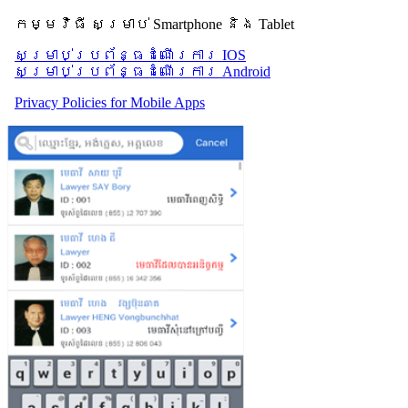
កម្មវិធី សម្រាប់ Smartphone និង Tablet
សម្រាប់​ប្រព័ន្ធដំណើរការ IOS
សម្រាប់​ប្រព័ន្ធដំណើរការ Android
Privacy Policies for Mobile Apps