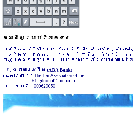
គណនីសម្រាប់វិភាគទាន
សមាជិកមេធាវីទាំងអស់ អាចបង់វិភាគទាន ដោយផ្ទាល់ ទ
មេធាវីឲ្យបានច្បាស់។ បន្ទាប់ពី ធ្វើប្រតិបត្តិការ
ផ្ញើមកលេខតេឡេក្រាមរបស់ គណៈមេធាវី ដែលមានឈ្មោះ
វិ
១. ធនាគារអេប៊ីអេ (ABA Bank)
ឈ្មោះគណនី ៖ The Bar Association of the
Kingdom of Cambodia
លេខគណនី ៖ 000629050