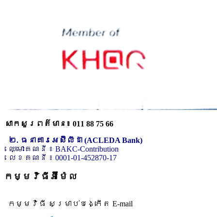
សាកសួរពត៌មាន៖ 011 88 75 66
២. ធនាគារអេស៊ីលីដា (ACLEDA Bank)
ឈ្មោះគណនី ៖ BAKC-Contribution
លេខគណនី ៖ 0001-01-452870-17
កម្មវិធីអ៊ីម៉ែល
កម្មវិធី សម្រាប់បង្កើត E-mail